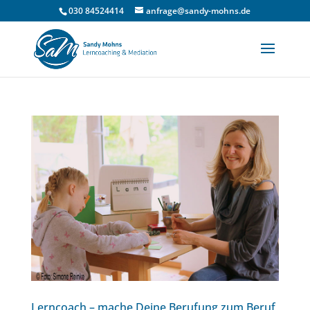
030 84524414
anfrage@sandy-mohns.de
Lerncoach – mache Deine Berufung zum Beruf