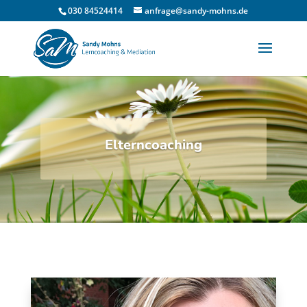
030 84524414
anfrage@sandy-mohns.de
Elterncoaching