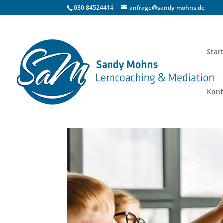
030 84524414
anfrage@sandy-mohns.de
Star
Kont