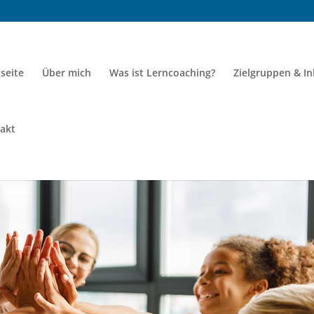
tseite
Über mich
Was ist Lerncoaching?
Zielgruppen & In
akt