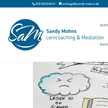
030 84524414
anfrage@sandy-mohns.de
Star
Kont