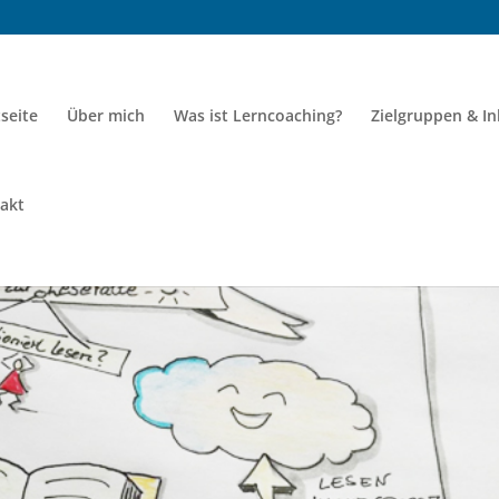
tseite
Über mich
Was ist Lerncoaching?
Zielgruppen & In
akt