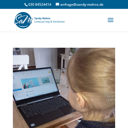
030 84524414
anfrage@sandy-mohns.de