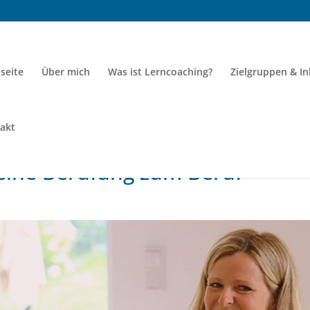
tseite
Über mich
Was ist Lerncoaching?
Zielgruppen & In
akt
eine Berufung zum Beruf