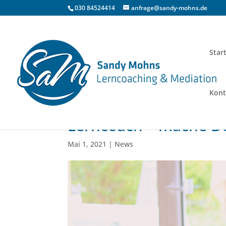
030 84524414
anfrage@sandy-mohns.de
Star
Kont
Lerncoach – mache D
Mai 1, 2021
|
News